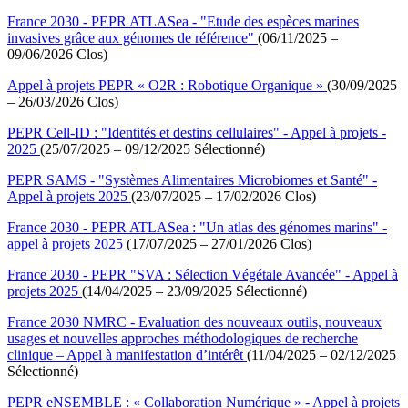
France 2030 - PEPR ATLASea - "Etude des espèces marines
invasives grâce aux génomes de référence"
(06/11/2025 –
09/06/2026 Clos)
Appel à projets PEPR « O2R : Robotique Organique »
(30/09/2025
– 26/03/2026 Clos)
PEPR Cell-ID : "Identités et destins cellulaires" - Appel à projets -
2025
(25/07/2025 – 09/12/2025 Sélectionné)
PEPR SAMS - "Systèmes Alimentaires Microbiomes et Santé" -
Appel à projets 2025
(23/07/2025 – 17/02/2026 Clos)
France 2030 - PEPR ATLASea : "Un atlas des génomes marins" -
appel à projets 2025
(17/07/2025 – 27/01/2026 Clos)
France 2030 - PEPR "SVA : Sélection Végétale Avancée" - Appel à
projets 2025
(14/04/2025 – 23/09/2025 Sélectionné)
France 2030 NMRC - Evaluation des nouveaux outils, nouveaux
usages et nouvelles approches méthodologiques de recherche
clinique – Appel à manifestation d’intérêt
(11/04/2025 – 02/12/2025
Sélectionné)
PEPR eNSEMBLE : « Collaboration Numérique » - Appel à projets