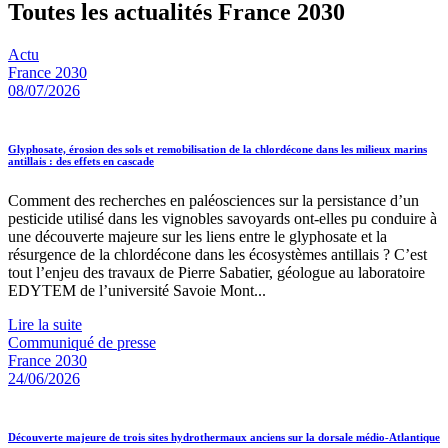
Toutes les actualités France 2030
Actu
France 2030
08/07/2026
Glyphosate, érosion des sols et remobilisation de la chlordécone dans les milieux marins
antillais : des effets en cascade
Comment des recherches en paléosciences sur la persistance d’un
pesticide utilisé dans les vignobles savoyards ont-elles pu conduire à
une découverte majeure sur les liens entre le glyphosate et la
résurgence de la chlordécone dans les écosystèmes antillais ? C’est
tout l’enjeu des travaux de Pierre Sabatier, géologue au laboratoire
EDYTEM de l’université Savoie Mont...
Lire la suite
Communiqué de presse
France 2030
24/06/2026
Découverte majeure de trois sites hydrothermaux anciens sur la dorsale médio-Atlantique