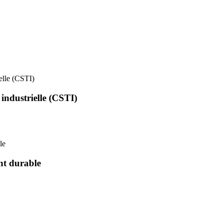
ielle (CSTI)
 industrielle (CSTI)
le
nt durable