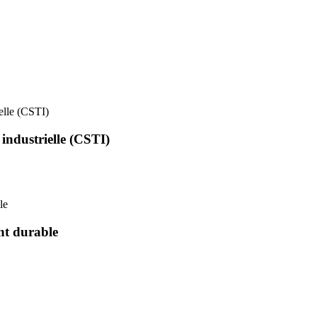
ielle (CSTI)
 industrielle (CSTI)
le
nt durable