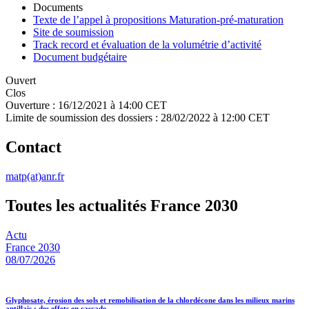
Documents
Texte de l’appel à propositions Maturation-pré-maturation
Site de soumission
Track record et évaluation de la volumétrie d’activité
Document budgétaire
Ouvert
Clos
Ouverture :
16/12/2021 à 14:00 CET
Limite de soumission des dossiers :
28/02/2022 à 12:00 CET
Contact
matp(at)anr.fr
Toutes les actualités France 2030
Actu
France 2030
08/07/2026
Glyphosate, érosion des sols et remobilisation de la chlordécone dans les milieux marins
antillais : des effets en cascade