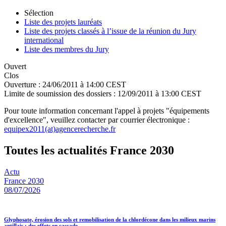
Sélection
Liste des projets lauréats
Liste des projets classés à l’issue de la réunion du Jury
international
Liste des membres du Jury
Ouvert
Clos
Ouverture :
24/06/2011 à 14:00 CEST
Limite de soumission des dossiers :
12/09/2011 à 13:00 CEST
Pour toute information concernant l'appel à projets "équipements
d'excellence", veuillez contacter par courrier électronique :
equipex2011(at)agencerecherche.fr
Toutes les actualités France 2030
Actu
France 2030
08/07/2026
Glyphosate, érosion des sols et remobilisation de la chlordécone dans les milieux marins
antillais : des effets en cascade