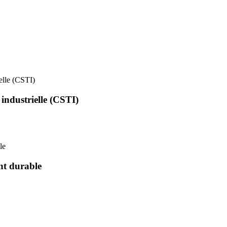
ielle (CSTI)
 industrielle (CSTI)
le
nt durable