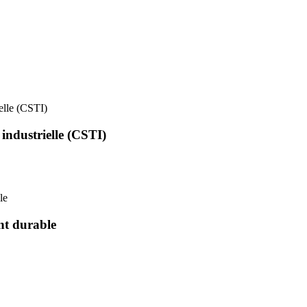
ielle (CSTI)
 industrielle (CSTI)
le
nt durable