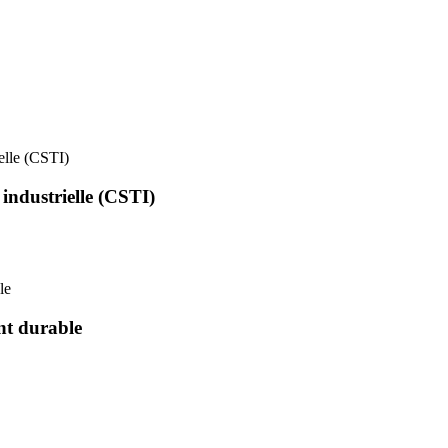
ielle (CSTI)
 industrielle (CSTI)
le
nt durable