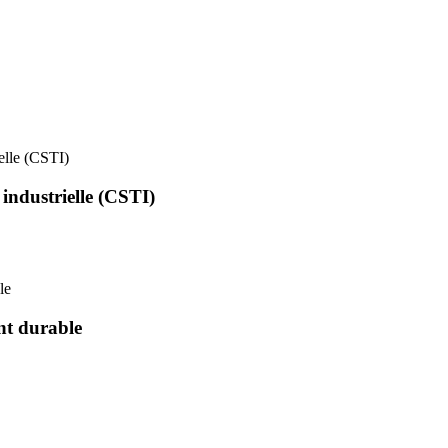
ielle (CSTI)
 industrielle (CSTI)
le
nt durable