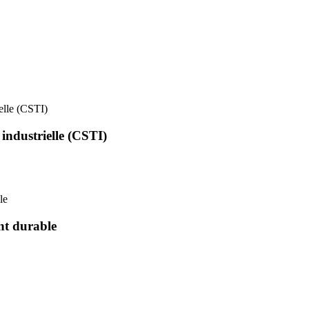
ielle (CSTI)
 industrielle (CSTI)
le
nt durable