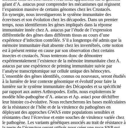
géant d’A. astacus pour comprendre les mécanismes qui régissent
l’expansion massive de certains génomes chez les Crustacés.
En synergie, nous investiguerons le système immunitaire des
écrevisses et son évolution chez les décapodes. Dans un premier
temps, nous identifierons les gènes impliqués dans la réponse
immunitaire innée chez A. astacus par l’étude de l’expression
différentielle des gènes dans différents tissus au cours d’une
expérience d’infection contrôlée. S’il a longtemps été admis que la
mémoire immunitaire était absente chez les invertébrés, cette notion
est à présent remise en cause par son observation chez certains
insectes et crustacés. Nous tenterons donc de démontrer
expérimentalement l’existence de la mémoire immunitaire chez A.
astacus par une expérience de priming immunitaire suivie par
l’analyse transcriptomique sur cellule unique des hémocytes.
L’ensemble des gènes identifiés, connus ou nouveaux, seront étudiés
à la lumière de leur contexte génomique et évolutif pour faire la
lumière sur le système immunitaire des Décapodes et sa spécificité
par rapport aux autres Arthropodes. Enfin, nous exploiterons le
modèle hôte-pathogène d’A. astacus et Ap. astaci pour déchiffrer
leur histoire co-évolutive. Nous rechercherons les bases moléculaires
de la résistance de l’hôte et de la virulence du pathogènes en
déployant des approches GWAS entre populations sensibles et
résistantes chez l’écrevisse et entre souches de virulence variée chez
le pathogène. Les variants génétiques associés au trait de résistance à
la peste de l’écrevisse seront utilisés pour créer une puce SNP qui