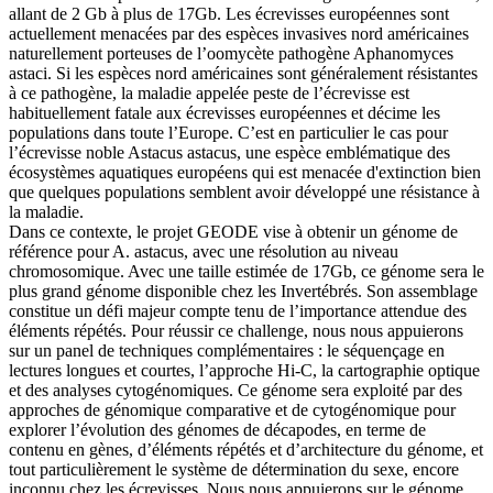
allant de 2 Gb à plus de 17Gb. Les écrevisses européennes sont
actuellement menacées par des espèces invasives nord américaines
naturellement porteuses de l’oomycète pathogène Aphanomyces
astaci. Si les espèces nord américaines sont généralement résistantes
à ce pathogène, la maladie appelée peste de l’écrevisse est
habituellement fatale aux écrevisses européennes et décime les
populations dans toute l’Europe. C’est en particulier le cas pour
l’écrevisse noble Astacus astacus, une espèce emblématique des
écosystèmes aquatiques européens qui est menacée d'extinction bien
que quelques populations semblent avoir développé une résistance à
la maladie.
Dans ce contexte, le projet GEODE vise à obtenir un génome de
référence pour A. astacus, avec une résolution au niveau
chromosomique. Avec une taille estimée de 17Gb, ce génome sera le
plus grand génome disponible chez les Invertébrés. Son assemblage
constitue un défi majeur compte tenu de l’importance attendue des
éléments répétés. Pour réussir ce challenge, nous nous appuierons
sur un panel de techniques complémentaires : le séquençage en
lectures longues et courtes, l’approche Hi-C, la cartographie optique
et des analyses cytogénomiques. Ce génome sera exploité par des
approches de génomique comparative et de cytogénomique pour
explorer l’évolution des génomes de décapodes, en terme de
contenu en gènes, d’éléments répétés et d’architecture du génome, et
tout particulièrement le système de détermination du sexe, encore
inconnu chez les écrevisses. Nous nous appuierons sur le génome