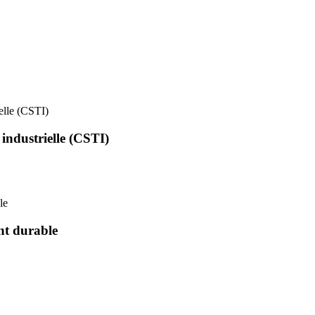
ielle (CSTI)
 industrielle (CSTI)
le
nt durable