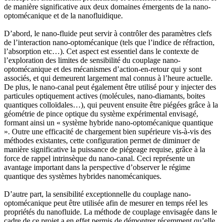
de manière significative aux deux domaines émergents de la nano-
optomécanique et de la nanofluidique.
D’abord, le nano-fluide peut servir à contrôler des paramètres clefs
de l’interaction nano-optomécanique (tels que l’indice de réfraction,
l’absorption etc…). Cet aspect est essentiel dans le contexte de
l’exploration des limites de sensibilité du couplage nano-
optomécanique et des mécanismes d’action-en-retour qui y sont
associés, et qui demeurent largement mal connus à l’heure actuelle.
De plus, le nano-canal peut également être utilisé pour y injecter des
particules optiquement actives (molécules, nano-diamants, boites
quantiques colloïdales…), qui peuvent ensuite être piégées grâce à la
géométrie de pince optique du système expérimental envisagé,
formant ainsi un « système hybride nano-optomécanique quantique
». Outre une efficacité de chargement bien supérieure vis-à-vis des
méthodes existantes, cette configuration permet de diminuer de
manière significative la puissance de piégeage requise, grâce à la
force de rappel intrinsèque du nano-canal. Ceci représente un
avantage important dans la perspective d’observer le régime
quantique des systèmes hybrides nanomécaniques.
D’autre part, la sensibilité exceptionnelle du couplage nano-
optomécanique peut être utilisée afin de mesurer en temps réel les
propriétés du nanofluide. La méthode de couplage envisagée dans le
cadre de ce projet a en effet permis de démontrer récemment qu’elle