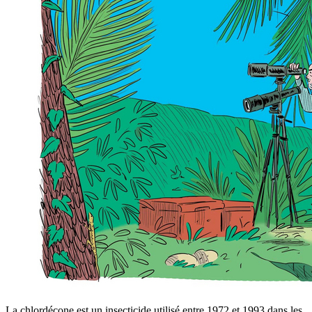
La chlordécone est un insecticide utilisé entre 1972 et 1993 dans les