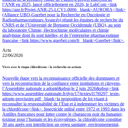
l’ANR en 2025, lancé officiellement en 2026, le LabCom <link
https://anr.fr/Projet-ANR-25-LCV1-0006 _blank>AURORA</link>
(Alliance UBO-Guerbet pour la Recherche en Oncologie et
Radiopharmaceutiques Avancés) réunit les équipes de recherche du
CNRS et de l’Université de Bretagne Occidentale (UBO), au sein
du laboratoire Chimie, électrochimie moléculaires et chimie
analytique dont ils sont tutelles, et de l’entreprise pharmaceutique
française <link https://www.guerbet.com/fr _blank>Guerbet</link>.
Actu
22/06/2026
Vivre avec le risque chlordécone : la recherche en actions
Nouvelle étape vers la reconnaissance officielle des dommages et
vers la reconstruction de la confiance entre institutions et citoyens,
l’Assemblée nationale a adopté&nbsp;le 2 juin 2026&nbsp;<link
https://www.assemblee-nationale.fr/dyn/17/textes/l17t0297_texte-
adopte-provisoire.pdf _blank>la proposition de loi visant à
reconnaître la responsabilité de l’État et à indemniser les victimes de
la chlordécone</link>. Insecticide utilisé entre 1972 et 1993 dans les
Antilles françaises pour lutter contre le charançon noir du bananier,
toxique pour l’humain et les écosystèmes, la chlordécone constitue
30 ans après son interdiction un enjeu sanitaire, environnemental,