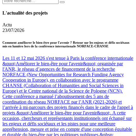
L'actualité des projets
Actu
23/07/2026
Comment améliorer le bien-être pour l'avenir ? Retour sur les enjeux et défis sociétaux
mis en lumière lors de la conférence internationale NORFACE-CHANSE
Les 11 et 12 mai 2026 s'est tenue à Paris la conférence internationale
&quot;Améliorer le bien-être pour l'avenir&quot; organisée par
l'ANR, le réseau d’agences de financement de la recherche
NORFACE (New Opportunities for Research Funding Agency
Cooperation in Europe), en collaboration avec le programme
CHANSE (Collaboration of Humanities and Social Sciences in
Europe) et le Centre national de la Science de Pologne (NCN).
Cette conférence a marqué l’aboutissement des 5 ans de
coordination du réseau NORFACE par l’ANR (2021-2026) et
l’arrivée à mi-parcours des projets financés dans le cadre de l'appel à
projets &quot;Améliorer le bien-être pour l'avenir&quot;. A cette
occasion, chercheurs et représentants institutionnels ont échangé sur
les enjeux et défis sociétaux et les pistes pour une meilleure
appréhension, mesure et prise en compte d'une conception équitable
et durable du bien-être par les politiques publiques.&nbsp;