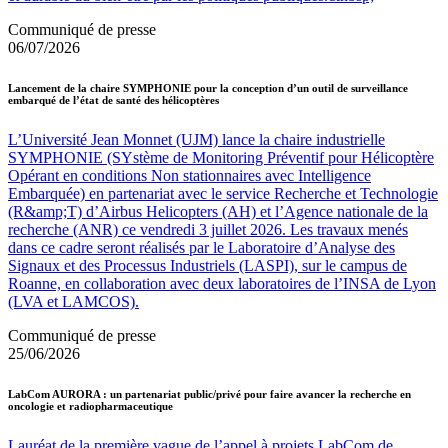
Communiqué de presse
06/07/2026
Lancement de la chaire SYMPHONIE pour la conception d’un outil de surveillance
embarqué de l’état de santé des hélicoptères
L’Université Jean Monnet (UJM) lance la chaire industrielle
SYMPHONIE (SYstème de Monitoring Préventif pour Hélicoptère
Opérant en conditions Non stationnaires avec Intelligence
Embarquée) en partenariat avec le service Recherche et Technologie
(R&amp;T) d’Airbus Helicopters (AH) et l’Agence nationale de la
recherche (ANR) ce vendredi 3 juillet 2026. Les travaux menés
dans ce cadre seront réalisés par le Laboratoire d’Analyse des
Signaux et des Processus Industriels (LASPI), sur le campus de
Roanne, en collaboration avec deux laboratoires de l’INSA de Lyon
(LVA et LAMCOS).
Communiqué de presse
25/06/2026
LabCom AURORA : un partenariat public/privé pour faire avancer la recherche en
oncologie et radiopharmaceutique
Lauréat de la première vague de l’appel à projets LabCom de