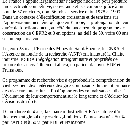
La France s’appuie largement sur l’énergie nucléaire pour produire
une électricité compétitive, souveraine et bas carbone, grâce à un
parc de 57 réacteurs, dont 56 mis en service entre 1978 et 1999.
Dans un contexte d’électrification croissante et de tensions sur
l’approvisionnement énergétique en Europe, la prolongation de leur
durée de fonctionnement, au côté du lancement du programme de
construction de 6 EPR2 et 8 en options, au-delà de 50, voire 60 ans,
est un enjeu majeur.
Le jeudi 28 mai, l’École des Mines de Saint-Étienne, le CNRS et
l’Agence nationale de la recherche (ANR) ont inauguré la Chaire
industrielle SIRA (Ségrégation intergranulaire et propriétés de
rupture des aciers faiblement alliés), en partenariat avec EDF et
Framatome.
Ce programme de recherche vise à approfondir la compréhension du
vieillissement des matériaux des gros composants du circuit primaire
des réacteurs nucléaires, afin d’apporter des connaissances utiles à
l’évaluation de leur comportement sur le long terme et d’éclairer les
décisions de sûreté.
D’une durée de 4 ans, la Chaire industrielle SIRA est dotée d’un
financement global de près de 2,4 millions d’euros, assuré à 50 %
par l’ANR et à 50 % par EDF et Framatome.