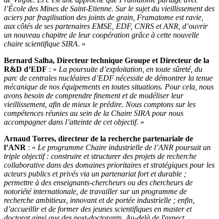
l’École des Mines de Saint-Etienne. Sur le sujet du vieillissement des
aciers par fragilisation des joints de grain, Framatome est ravie,
aux côtés de ses partenaires EMSE, EDF, CNRS et ANR, d’ouvrir
un nouveau chapitre de leur coopération grâce à cette nouvelle
chaire scientifique SIRA
. »
Bernard Salha, Directeur technique Groupe et Directeur de la
R&D d’EDF
: «
La poursuite d’exploitation, en toute sûreté, du
parc de centrales nucléaires d’EDF nécessite de démontrer la tenue
mécanique de nos équipements en toutes situations. Pour cela, nous
avons besoin de comprendre finement et de modéliser leur
vieillissement, afin de mieux le prédire. Nous comptons sur les
compétences réunies au sein de la Chaire SIRA pour nous
accompagner dans l’atteinte de cet objectif
. »
Arnaud Torres, directeur de la recherche partenariale de
l’ANR
: «
Le programme Chaire industrielle de l’ANR poursuit un
triple objectif : construire et structurer des projets de recherche
collaborative dans des domaines prioritaires et stratégiques pour les
acteurs publics et privés via un partenariat fort et durable ;
permettre à des enseignants-chercheurs ou des chercheurs de
notoriété internationale, de travailler sur un programme de
recherche ambitieux, innovant et de portée industrielle ; enfin,
d’accueillir et de former des jeunes scientifiques en master et
doctorat ainsi que des post-doctorants. Au-delà de l'aspect