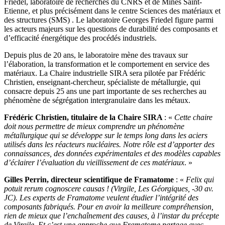
Friedel, laboratoire de recherches du CNRS et de Mines Saint-
Etienne, et plus précisément dans le centre Sciences des matériaux et
des structures (SMS) . Le laboratoire Georges Friedel figure parmi
les acteurs majeurs sur les questions de durabilité des composants et
d’efficacité énergétique des procédés industriels.
Depuis plus de 20 ans, le laboratoire mène des travaux sur
l’élaboration, la transformation et le comportement en service des
matériaux. La Chaire industrielle SIRA sera pilotée par Frédéric
Christien, enseignant-chercheur, spécialiste de métallurgie, qui
consacre depuis 25 ans une part importante de ses recherches au
phénomène de ségrégation intergranulaire dans les métaux.
Frédéric Christien, titulaire de la Chaire SIRA
: «
Cette chaire
doit nous permettre de mieux comprendre un phénomène
métallurgique qui se développe sur le temps long dans les aciers
utilisés dans les réacteurs nucléaires. Notre rôle est d’apporter des
connaissances, des données expérimentales et des modèles capables
d’éclairer l’évaluation du vieillissement de ces matériaux
. »
Gilles Perrin, directeur scientifique de Framatome
: «
Felix qui
potuit rerum cognoscere causas ! (Virgile, Les Géorgiques, -30 av.
JC). Les experts de Framatome veulent étudier l’intégrité des
composants fabriqués. Pour en avoir la meilleure compréhension,
rien de mieux que l’enchaînement des causes, à l’instar du précepte
de Virgile. Et c’est une approche que Framatome partage avec