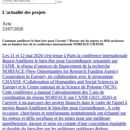
L'actualité des projets
Actu
23/07/2026
Comment améliorer le bien-être pour l'avenir ? Retour sur les enjeux et défis sociétaux
mis en lumière lors de la conférence internationale NORFACE-CHANSE
Les 11 et 12 mai 2026 s'est tenue à Paris la conférence internationale
&quot;Améliorer le bien-être pour l'avenir&quot; organisée par
l'ANR, le réseau d’agences de financement de la recherche
NORFACE (New Opportunities for Research Funding Agency
Cooperation in Europe), en collaboration avec le programme
CHANSE (Collaboration of Humanities and Social Sciences in
Europe) et le Centre national de la Science de Pologne (NCN).
Cette conférence a marqué l’aboutissement des 5 ans de
coordination du réseau NORFACE par l’ANR (2021-2026) et
l’arrivée à mi-parcours des projets financés dans le cadre de l'appel à
projets &quot;Améliorer le bien-être pour l'avenir&quot;. A cette
occasion, chercheurs et représentants institutionnels ont échangé sur
les enjeux et défis sociétaux et les pistes pour une meilleure
appréhension, mesure et prise en compte d'une conception équitable
et durable du bien-être par les politiques publiques.&nbsp;