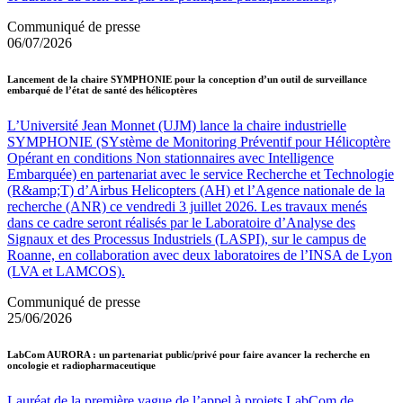
Communiqué de presse
06/07/2026
Lancement de la chaire SYMPHONIE pour la conception d’un outil de surveillance
embarqué de l’état de santé des hélicoptères
L’Université Jean Monnet (UJM) lance la chaire industrielle
SYMPHONIE (SYstème de Monitoring Préventif pour Hélicoptère
Opérant en conditions Non stationnaires avec Intelligence
Embarquée) en partenariat avec le service Recherche et Technologie
(R&amp;T) d’Airbus Helicopters (AH) et l’Agence nationale de la
recherche (ANR) ce vendredi 3 juillet 2026. Les travaux menés
dans ce cadre seront réalisés par le Laboratoire d’Analyse des
Signaux et des Processus Industriels (LASPI), sur le campus de
Roanne, en collaboration avec deux laboratoires de l’INSA de Lyon
(LVA et LAMCOS).
Communiqué de presse
25/06/2026
LabCom AURORA : un partenariat public/privé pour faire avancer la recherche en
oncologie et radiopharmaceutique
Lauréat de la première vague de l’appel à projets LabCom de