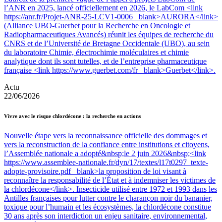
l’ANR en 2025, lancé officiellement en 2026, le LabCom <link
https://anr.fr/Projet-ANR-25-LCV1-0006 _blank>AURORA</link>
(Alliance UBO-Guerbet pour la Recherche en Oncologie et
Radiopharmaceutiques Avancés) réunit les équipes de recherche du
CNRS et de l’Université de Bretagne Occidentale (UBO), au sein
du laboratoire Chimie, électrochimie moléculaires et chimie
analytique dont ils sont tutelles, et de l’entreprise pharmaceutique
française <link https://www.guerbet.com/fr _blank>Guerbet</link>.
Actu
22/06/2026
Vivre avec le risque chlordécone : la recherche en actions
Nouvelle étape vers la reconnaissance officielle des dommages et
vers la reconstruction de la confiance entre institutions et citoyens,
l’Assemblée nationale a adopté&nbsp;le 2 juin 2026&nbsp;<link
https://www.assemblee-nationale.fr/dyn/17/textes/l17t0297_texte-
adopte-provisoire.pdf _blank>la proposition de loi visant à
reconnaître la responsabilité de l’État et à indemniser les victimes de
la chlordécone</link>. Insecticide utilisé entre 1972 et 1993 dans les
Antilles françaises pour lutter contre le charançon noir du bananier,
toxique pour l’humain et les écosystèmes, la chlordécone constitue
30 ans après son interdiction un enjeu sanitaire, environnemental,