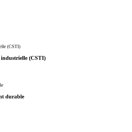
ielle (CSTI)
 industrielle (CSTI)
le
nt durable