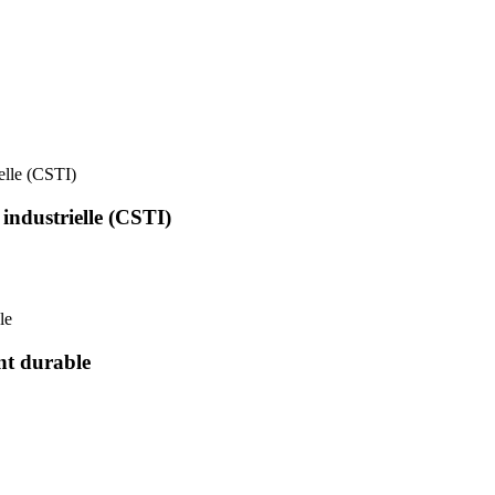
ielle (CSTI)
 industrielle (CSTI)
le
nt durable