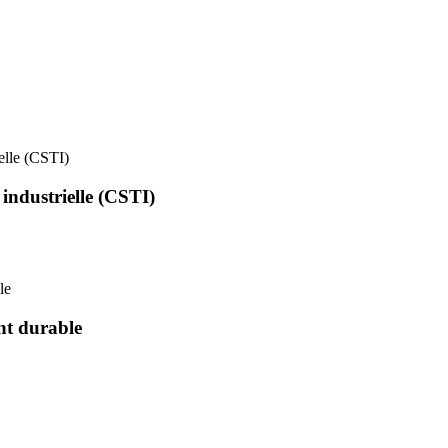
ielle (CSTI)
 industrielle (CSTI)
le
nt durable