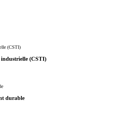
ielle (CSTI)
 industrielle (CSTI)
le
nt durable