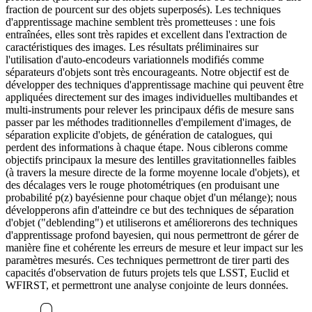
fraction de pourcent sur des objets superposés). Les techniques
d'apprentissage machine semblent très prometteuses : une fois
entraînées, elles sont très rapides et excellent dans l'extraction de
caractéristiques des images. Les résultats préliminaires sur
l'utilisation d'auto-encodeurs variationnels modifiés comme
séparateurs d'objets sont très encourageants. Notre objectif est de
développer des techniques d'apprentissage machine qui peuvent être
appliquées directement sur des images individuelles multibandes et
multi-instruments pour relever les principaux défis de mesure sans
passer par les méthodes traditionnelles d'empilement d'images, de
séparation explicite d'objets, de génération de catalogues, qui
perdent des informations à chaque étape. Nous ciblerons comme
objectifs principaux la mesure des lentilles gravitationnelles faibles
(à travers la mesure directe de la forme moyenne locale d'objets), et
des décalages vers le rouge photométriques (en produisant une
probabilité p(z) bayésienne pour chaque objet d'un mélange); nous
développerons afin d'atteindre ce but des techniques de séparation
d'objet ("deblending") et utiliserons et améliorerons des techniques
d'apprentissage profond bayesien, qui nous permettront de gérer de
manière fine et cohérente les erreurs de mesure et leur impact sur les
paramètres mesurés. Ces techniques permettront de tirer parti des
capacités d'observation de futurs projets tels que LSST, Euclid et
WFIRST, et permettront une analyse conjointe de leurs données.