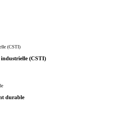
ielle (CSTI)
 industrielle (CSTI)
le
nt durable