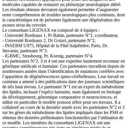
molécules capables de restaurer un phénotype neurologique altéré.
Les résultats obtenus devraient également permettre d’augmenter
notre compréhension de troubles neurologiques plus communs, dont
la caractéristique est de présenter également une dégénération des
axones et/ou du cervelet.
Le consortium LIGENAX est composé de 4 équipes :
- Université Bordeaux 1, Pr Babin, partenaire N°1, coordinateur,
- Université Bordeaux 2, Dr Goizet, partenaire N°2,
- INSERM U975, Hôpital de la Pitié-Salpêtrière, Paris, Dr.
Stevanin, partenaire N°3.
- IGBMC, Strasbourg, Pr. Koenig, partenaire N°4.
Les partenaires N°2, 3 et 4 ont une expertise hautement reconnue en
génétique médicale et humaine. Ces partenaires travaillent depuis de
nombreuses années dans l’identification de mutations corrélées avec
l’apparition de dégénérescences spino-cérébelleuses. Leur travail en
commun a amené à des publications dans des journaux scientifiques
de très haut niveau. Le partenaire N°1 est un expert du métabolisme
des lipides, incluant l’espèce humaine, mais également en biologie
du développement, génomique comparative et neurosciences, et
utilise en particulier le modèle poisson zèbre pour ses travaux. Il a
collaboré au cours de la dernière année avec les partenaires N°2 et 3
sur les gènes du métabolisme des lipides impliqués dans les PSH et
obtenus des données préliminaires fonctionnelles par l’utilisation de
ce modèle. Les membres du consortium LIGENAX ont une
expertise complémentaire très forte en génétique médicale et