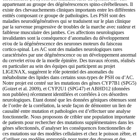
appartenant au groupe des dégénérescences spino-cérébelleuses. Il
existe des chevauchements cliniques importants entre les différentes
entités composant ce groupe de pathologies. Les PSH sont des
maladies neurodégénératives qui se traduisent sur le plan clinique
par la survenue progressive de troubles de la marche avec raideur et
faiblesse musculaire des jambes. Ces affections neurologiques
invalidantes sont la conséquence d’anomalies du développement
et/ou de la dégénérescence des neurones moteurs du faisceau
cortico-spinal. Les AC sont des maladies neurologiques rares
caractérisées par une dégénérescence ou un développement anormal
du cervelet et/ou de la moelle épinière. Des travaux récents, réalisés
en particulier au sein des équipes qui participent au projet
LIGENAX, suggèrent le rôle potentiel des anomalies du
métabolisme des lipides dans certains sous-types de PSH ou d’AC.
Notre projet est centré sur les mutations des gènes CYP7B1 (SPG5)
(Goizet et al. 2009), et CYP2U1 (SPG47) et ABHD12 (données
non publiées) récemment identifiées et corrélées à ces désordres
neurologiques. Etant donné que les données géniques obtenues sont
de l’ordre de la corrélation, la seule façon de démontrer un lien de
causalité entre mutation et pathologies est d’effectuer une analyse
fonctionnelle. Nous proposons de cribler une population importante
de patients pour rechercher des mutations supplémentaires dans les
gènes sélectionnés, d’analyser les conséquences fonctionnelles de
ces mutations sur des modèles cellulaires et chez le poisson zèbre, et
d’utiliser ces modèles appropriés pour tester des drogues et des