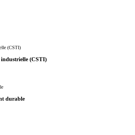
ielle (CSTI)
 industrielle (CSTI)
le
nt durable