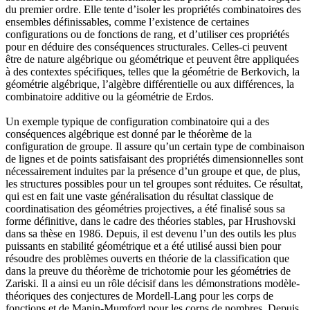
du premier ordre. Elle tente d’isoler les propriétés combinatoires des
ensembles définissables, comme l’existence de certaines
configurations ou de fonctions de rang, et d’utiliser ces propriétés
pour en déduire des conséquences structurales. Celles-ci peuvent
être de nature algébrique ou géométrique et peuvent être appliquées
à des contextes spécifiques, telles que la géométrie de Berkovich, la
géométrie algébrique, l’algèbre différentielle ou aux différences, la
combinatoire additive ou la géométrie de Erdos.
Un exemple typique de configuration combinatoire qui a des
conséquences algébrique est donné par le théorème de la
configuration de groupe. Il assure qu’un certain type de combinaison
de lignes et de points satisfaisant des propriétés dimensionnelles sont
nécessairement induites par la présence d’un groupe et que, de plus,
les structures possibles pour un tel groupes sont réduites. Ce résultat,
qui est en fait une vaste généralisation du résultat classique de
coordinatisation des géométries projectives, a été finalisé sous sa
forme définitive, dans le cadre des théories stables, par Hrushovski
dans sa thèse en 1986. Depuis, il est devenu l’un des outils les plus
puissants en stabilité géométrique et a été utilisé aussi bien pour
résoudre des problèmes ouverts en théorie de la classification que
dans la preuve du théorème de trichotomie pour les géométries de
Zariski. Il a ainsi eu un rôle décisif dans les démonstrations modèle-
théoriques des conjectures de Mordell-Lang pour les corps de
fonctions et de Manin-Mumford pour les corps de nombres. Depuis