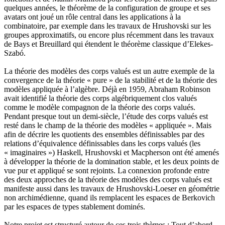
quelques années, le théorème de la configuration de groupe et ses
avatars ont joué un rôle central dans les applications à la
combinatoire, par exemple dans les travaux de Hrushovski sur les
groupes approximatifs, ou encore plus récemment dans les travaux
de Bays et Breuillard qui étendent le théorème classique d’Elekes-
Szabó.
La théorie des modèles des corps valués est un autre exemple de la
convergence de la théorie « pure » de la stabilité et de la théorie des
modèles appliquée à l’algèbre. Déjà en 1959, Abraham Robinson
avait identifié la théorie des corps algébriquement clos valués
comme le modèle compagnon de la théorie des corps valués.
Pendant presque tout un demi-siècle, l’étude des corps valués est
resté dans le champ de la théorie des modèles « appliquée ». Mais
afin de décrire les quotients des ensembles définissables par des
relations d’équivalence définissables dans les corps valués (les
« imaginaires ») Haskell, Hrushovski et Macpherson ont été amenés
à développer la théorie de la domination stable, et les deux points de
vue pur et appliqué se sont rejoints. La connexion profonde entre
des deux approches de la théorie des modèles des corps valués est
manifeste aussi dans les travaux de Hrushovski-Loeser en géométrie
non archimédienne, quand ils remplacent les espaces de Berkovich
par les espaces de types stablement dominés.
Notre projet est structuré autour de ces trois thèmes : Tout d’abord