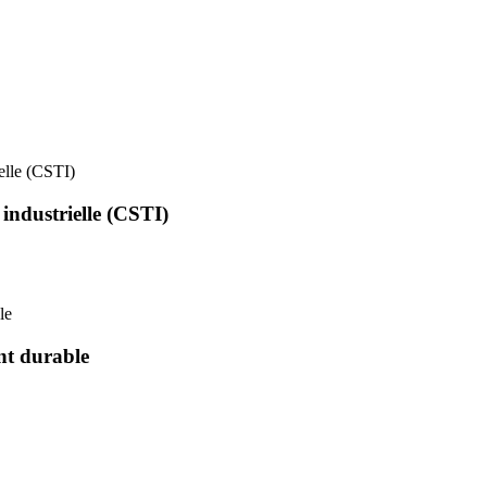
ielle (CSTI)
 industrielle (CSTI)
le
nt durable