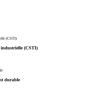
ielle (CSTI)
 industrielle (CSTI)
le
nt durable