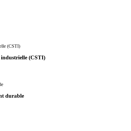
ielle (CSTI)
 industrielle (CSTI)
le
nt durable