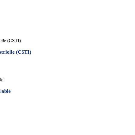
ielle (CSTI)
strielle (CSTI)
le
rable