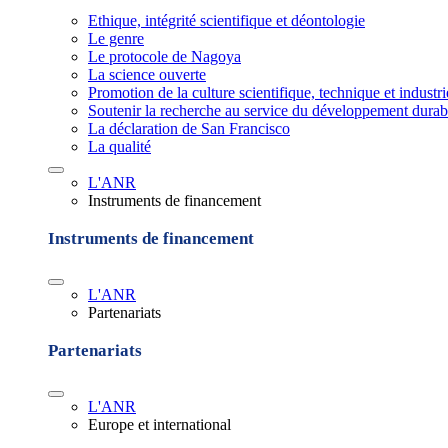
Ethique, intégrité scientifique et déontologie
Le genre
Le protocole de Nagoya
La science ouverte
Promotion de la culture scientifique, technique et industr
Soutenir la recherche au service du développement durab
La déclaration de San Francisco
La qualité
L'ANR
Instruments de financement
Instruments de financement
L'ANR
Partenariats
Partenariats
L'ANR
Europe et international