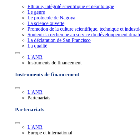
Ethique, intégrité scientifique et déontologie
Le genre
Le protocole de Nagoya
La science ouverte
Promotion de la culture scientifique, technique et industr
Soutenir la recherche au service du développement durab
La déclaration de San Francisco
La qualité
L'ANR
Instruments de financement
Instruments de financement
L'ANR
Partenariats
Partenariats
L'ANR
Europe et international