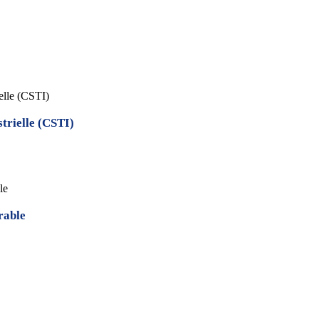
ielle (CSTI)
strielle (CSTI)
le
rable