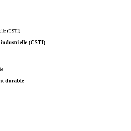
ielle (CSTI)
 industrielle (CSTI)
le
nt durable