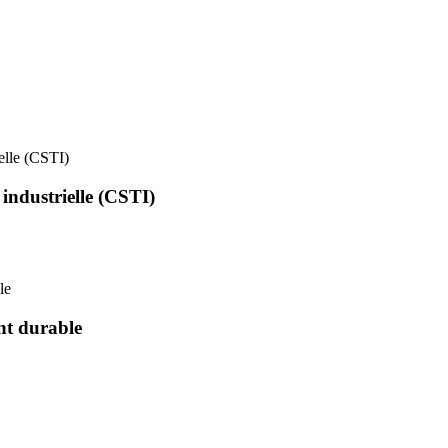
ielle (CSTI)
 industrielle (CSTI)
le
nt durable