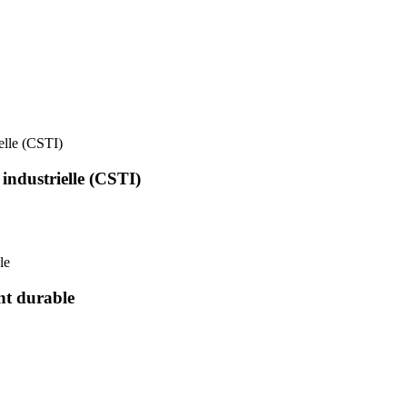
ielle (CSTI)
 industrielle (CSTI)
le
nt durable