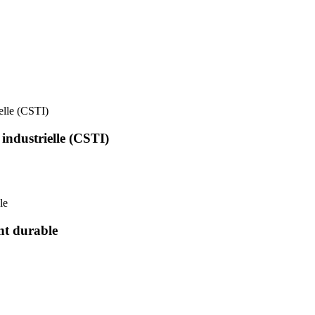
ielle (CSTI)
 industrielle (CSTI)
le
nt durable