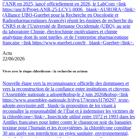
l’ANR en 2025, lancé officiellement en 2026, le LabCom <link
https://anr.fr/Projet-ANR-25-LCV1-0006 _blank>AURORA</link>
(Alliance UBO-Guerbet pour la Recherche en Oncologie et
Radiopharmaceutiques Avancés) réunit les équipes de recherche du
CNRS et de l’Université de Bretagne Occidentale (UBO), au sein
du laboratoire Chimie, électrochimie moléculaires et chimie
analytique dont ils sont tutelles, et de l’entreprise pharmaceutique
française <link https://www.guerbet.com/fr _blank>Guerbet</link>.
Actu
22/06/2026
Vivre avec le risque chlordécone : la recherche en actions
Nouvelle étape vers la reconnaissance officielle des dommages et
vers la reconstruction de la confiance entre institutions et citoyens,
l’Assemblée nationale a adopté&nbsp;le 2 juin 2026&nbsp;<link
https://www.assemblee-nationale.fr/dyn/17/textes/l17t0297_texte-
adopte-provisoire.pdf _blank>la proposition de loi visant à
reconnaître la responsabilité de l’État et à indemniser les victimes de
la chlordécone</link>. Insecticide utilisé entre 1972 et 1993 dans les
Antilles françaises pour lutter contre le charançon noir du bananier,
toxique pour l’humain et les écosystèmes, la chlordécone constitue
30 ans après son interdiction un enjeu sanitaire, environnemental,