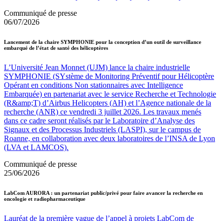
Communiqué de presse
06/07/2026
Lancement de la chaire SYMPHONIE pour la conception d’un outil de surveillance
embarqué de l’état de santé des hélicoptères
L’Université Jean Monnet (UJM) lance la chaire industrielle
SYMPHONIE (SYstème de Monitoring Préventif pour Hélicoptère
Opérant en conditions Non stationnaires avec Intelligence
Embarquée) en partenariat avec le service Recherche et Technologie
(R&amp;T) d’Airbus Helicopters (AH) et l’Agence nationale de la
recherche (ANR) ce vendredi 3 juillet 2026. Les travaux menés
dans ce cadre seront réalisés par le Laboratoire d’Analyse des
Signaux et des Processus Industriels (LASPI), sur le campus de
Roanne, en collaboration avec deux laboratoires de l’INSA de Lyon
(LVA et LAMCOS).
Communiqué de presse
25/06/2026
LabCom AURORA : un partenariat public/privé pour faire avancer la recherche en
oncologie et radiopharmaceutique
Lauréat de la première vague de l’appel à projets LabCom de