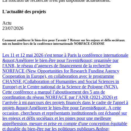
La fonction de recherche n'est pas disponible actuellement.
L'actualité des projets
Actu
23/07/2026
Comment améliorer le bien-être pour l'avenir ? Retour sur les enjeux et défis sociétaux
mis en lumière lors de la conférence internationale NORFACE-CHANSE
Les 11 et 12 mai 2026 s'est tenue à Paris la conférence internationale
&quot;Améliorer le bien-être pour l'avenir&quot; organisée par
l'ANR, le réseau d’agences de financement de la recherche
NORFACE (New Opportunities for Research Funding Agency
Cooperation in Europe), en collaboration avec le programme
CHANSE (Collaboration of Humanities and Social Sciences in
Europe) et le Centre national de la Science de Pologne (NCN).
Cette conférence a marqué l’aboutissement des 5 ans de
coordination du réseau NORFACE par l’ANR (2021-2026) et
l’arrivée à mi-parcours des projets financés dans le cadre de l'appel à
projets &quot;Améliorer le bien-être pour l'avenir&quot;. A cette
occasion, chercheurs et représentants institutionnels ont échangé sur
les enjeux et défis sociétaux et les pistes pour une meilleure
appréhension, mesure et prise en compte d'une conception équitable
et durable du bien-être par les politiques publiques.&nbsp;