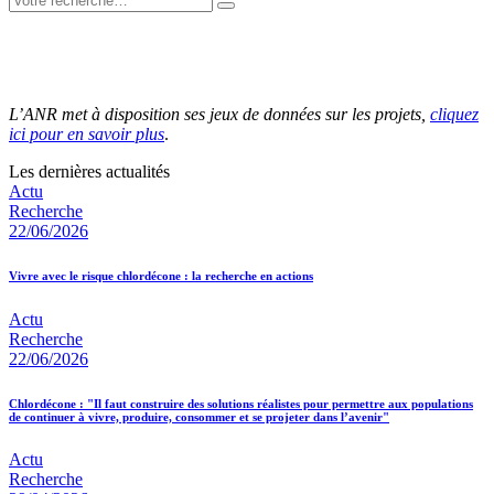
L’ANR met à disposition ses jeux de données sur les projets,
cliquez
ici pour en savoir plus
.
Les dernières actualités
Actu
Recherche
22/06/2026
Vivre avec le risque chlordécone : la recherche en actions
Actu
Recherche
22/06/2026
Chlordécone : "Il faut construire des solutions réalistes pour permettre aux populations
de continuer à vivre, produire, consommer et se projeter dans l’avenir"
Actu
Recherche