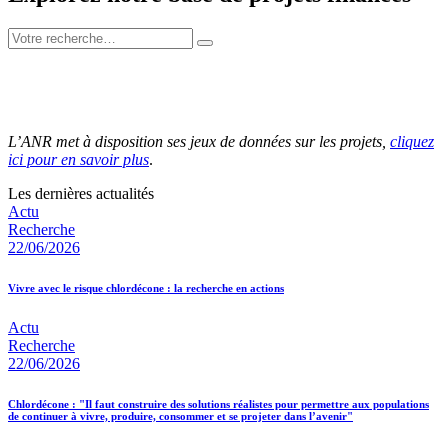
L’ANR met à disposition ses jeux de données sur les projets,
cliquez
ici pour en savoir plus
.
Les dernières actualités
Actu
Recherche
22/06/2026
Vivre avec le risque chlordécone : la recherche en actions
Actu
Recherche
22/06/2026
Chlordécone : "Il faut construire des solutions réalistes pour permettre aux populations
de continuer à vivre, produire, consommer et se projeter dans l’avenir"