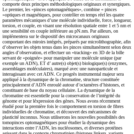
comporte deux principes méthodologiques originaux et synergiques.
Le premier, les «pinces optomagnétiques», combine « pinces
»optiques et magnétiques, pour contrôler en temps réel les quatre
paramètres mécaniques d’une molécule individuelle, force, longueur,
torsion, et couple, en visant une résolution spatiale entre 1 et 5 nm et
une sensibilité en couple inférieure au pN.nm. Par ailleurs, on
implémentera sur le dispositif des microcanaux originaux
comportant des miroirs intégrés, préparés par microlithographie, afin
d’observer les objets tenus dans les pinces simultanément selon deux
angles d’observation, et effectuer un «tracking» en 3D de la bille
servant de «poignée» pour manipuler une molécule unique (par
exemple un ADN), ET d’ autre(s) objet(s) biologique(s) (enzymes,
assemblages moléculaires), marqué avec une nanoparticule et
interagissant avec cet ADN. Ce progrès instrumental majeur sera
appliqué à la dynamique de la chromatine, structure constituée
principalement d’ADN enroulé autour d’octamères d’histones, et
constituant de base du noyau cellulaire. La dynamique de la
chromatine est essentielle pour la conservation de l’intégrité du
génome et pour léxpression des gènes. Nous avons récemment
étudié pour la première fois le comportement en torsion de fibres
individuelles de chromatine, et découvert des mécanismes de
plasticité inconnus. Nous utiliserons les nouvelles possibilités des
tomopinces optomagnétiques pour étudier la dynamique des
interactions entre l’ADN, les nucléosomes, et diverses protéines
agissant dans le contexte chromatinien (histones linkers, variants