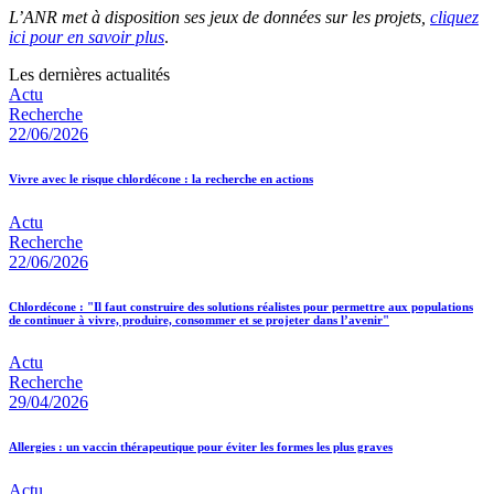
L’ANR met à disposition ses jeux de données sur les projets,
cliquez
ici pour en savoir plus
.
Les dernières actualités
Actu
Recherche
22/06/2026
Vivre avec le risque chlordécone : la recherche en actions
Actu
Recherche
22/06/2026
Chlordécone : "Il faut construire des solutions réalistes pour permettre aux populations
de continuer à vivre, produire, consommer et se projeter dans l’avenir"
Actu
Recherche
29/04/2026
Allergies : un vaccin thérapeutique pour éviter les formes les plus graves
Actu