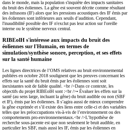
dans le monde, mais la population s'inquiète des impacts sanitaires
du bruit des éoliennes. La gêne est souvent décrite comme résultant
des infrasons (IF) alors que les pressions acoustiques des IF émis par
les éoliennes sont inférieures aux seuils d’audition. Cependant,
l'inaudibilité possible des IF n'exclut pas leur action sur l'oreille
interne ou le système nerveux central.
RIBEolH s'intéresse aux impacts du bruit des
éoliennes sur l'Humain, en termes de
simulation/synthèse sonore, perception, et ses effets
sur la santé humaine
Les lignes directrices de l’OMS relatives au bruit environnemental
publiées en octobre 2018 soulignent que les preuves concernant les
effets sur la santé du bruit émis par les éoliennes sont soit
inexistantes soit de faible qualité. <br />Dans ce contexte, les
objectifs du projet RIBEolH sont :<br />• Évaluer les effets sur la
santé (au sens large, incluant la gêne) du bruit audible ou non (SBF
et IF), émis par les éoliennes. Il s’agira aussi de mieux comprendre
la gêne exprimée et s’il existe des liens entre celle-ci et des variables
telles que les préoccupations vis-à-vis de l’environnement ou des
comportements pro-environnementaux.<br />L’hypothèse de
recherche sous-jacente est que non seulement le bruit audible, en
particulier les SBF, mais aussi les IF, émis par les éoliennes en