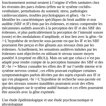
fonctionnement normal seraient à l’origine d’effets sanitaires chez
les riverains des parcs éoliens (effets sur le système cochléo-
vestibulaire, perturbations du sommeil, stress, pathologies
cardiovasculaires, troubles psychologiques et gêne). <br />•
Identifier les caractéristiques spécifiques du bruit audible et non
audible (SBF et IF) émis par les éoliennes, et mieux comprendre les
mécanismes auditifs associés à la perception des IF et des SBF des
éoliennes, et plus particulièrement la perception de l’intensité sonore
(sonie) et des modulations d’amplitude, et leur lien avec la gêne.<br
/>L’hypothèse de recherche sous-jacente est que les IF et les SBF
pourraient être perçus et être gênants aux niveaux émis par les
éoliennes. Actuellement, les sensations auditives induites par les
éoliennes sont objectivées en utilisant le niveau sonore moyen
pondéré A (exprimé en dB(A)). Mais on sait que celui-ci n’est pas
adapté pour rendre compte de la perception humaine des SBF et des
IF.<br />• Mieux connaître les effets des IF sur l’oreille interne et le
système nerveux central ; ces effets pouvant expliquer certaines
symptomatologies parfois décrites par des sujets exposés aux IF et
qui s'en plaignent.<br />L’hypothèse de recherche sous-jacente est
que des niveaux sonores inaudibles pourraient avoir des effets
physiologiques sur le système auditif humain et ces effets pourraient
être associés avec la gêne exprimée.
Une étude épidémiologique et une étude psychoacoustique et
physiologique