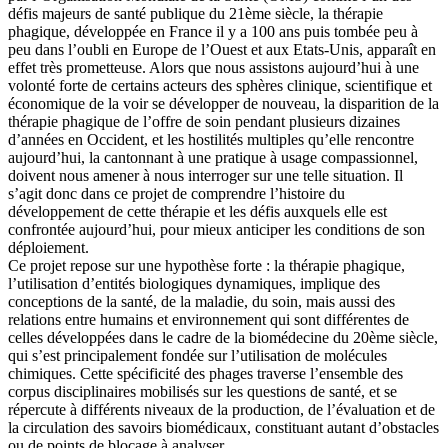
défis majeurs de santé publique du 21ème siècle, la thérapie
phagique, développée en France il y a 100 ans puis tombée peu à
peu dans l’oubli en Europe de l’Ouest et aux Etats-Unis, apparaît en
effet très prometteuse. Alors que nous assistons aujourd’hui à une
volonté forte de certains acteurs des sphères clinique, scientifique et
économique de la voir se développer de nouveau, la disparition de la
thérapie phagique de l’offre de soin pendant plusieurs dizaines
d’années en Occident, et les hostilités multiples qu’elle rencontre
aujourd’hui, la cantonnant à une pratique à usage compassionnel,
doivent nous amener à nous interroger sur une telle situation. Il
s’agit donc dans ce projet de comprendre l’histoire du
développement de cette thérapie et les défis auxquels elle est
confrontée aujourd’hui, pour mieux anticiper les conditions de son
déploiement.
Ce projet repose sur une hypothèse forte : la thérapie phagique,
l’utilisation d’entités biologiques dynamiques, implique des
conceptions de la santé, de la maladie, du soin, mais aussi des
relations entre humains et environnement qui sont différentes de
celles développées dans le cadre de la biomédecine du 20ème siècle,
qui s’est principalement fondée sur l’utilisation de molécules
chimiques. Cette spécificité des phages traverse l’ensemble des
corpus disciplinaires mobilisés sur les questions de santé, et se
répercute à différents niveaux de la production, de l’évaluation et de
la circulation des savoirs biomédicaux, constituant autant d’obstacles
ou de points de blocage à analyser.