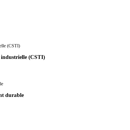
ielle (CSTI)
 industrielle (CSTI)
le
nt durable