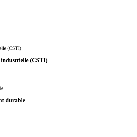
ielle (CSTI)
 industrielle (CSTI)
le
nt durable