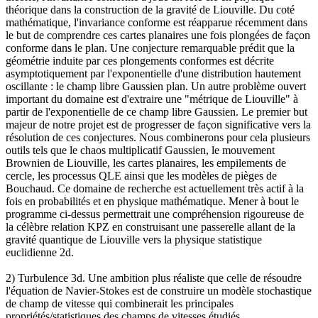
théorique dans la construction de la gravité de Liouville. Du coté
mathématique, l'invariance conforme est réapparue récemment dans
le but de comprendre ces cartes planaires une fois plongées de façon
conforme dans le plan. Une conjecture remarquable prédit que la
géométrie induite par ces plongements conformes est décrite
asymptotiquement par l'exponentielle d'une distribution hautement
oscillante : le champ libre Gaussien plan. Un autre problème ouvert
important du domaine est d'extraire une "métrique de Liouville" à
partir de l'exponentielle de ce champ libre Gaussien. Le premier but
majeur de notre projet est de progresser de façon significative vers la
résolution de ces conjectures. Nous combinerons pour cela plusieurs
outils tels que le chaos multiplicatif Gaussien, le mouvement
Brownien de Liouville, les cartes planaires, les empilements de
cercle, les processus QLE ainsi que les modèles de pièges de
Bouchaud. Ce domaine de recherche est actuellement très actif à la
fois en probabilités et en physique mathématique. Mener à bout le
programme ci-dessus permettrait une compréhension rigoureuse de
la célèbre relation KPZ en construisant une passerelle allant de la
gravité quantique de Liouville vers la physique statistique
euclidienne 2d.
2) Turbulence 3d. Une ambition plus réaliste que celle de résoudre
l'équation de Navier-Stokes est de construire un modèle stochastique
de champ de vitesse qui combinerait les principales
propriétés/statistiques des champs de vitesses étudiés