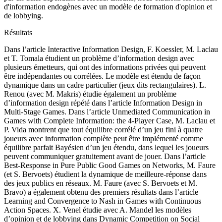
d'information endogènes avec un modèle de formation d'opinion et
de lobbying.
Résultats
Dans l’article Interactive Information Design, F. Koessler, M. Laclau
et T. Tomala étudient un problème d’information design avec
plusieurs émetteurs, qui ont des informations privées qui peuvent
être indépendantes ou corrélées. Le modèle est étendu de façon
dynamique dans un cadre particulier (jeux dits rectangulaires). L.
Renou (avec M. Makris) étudie également un problème
d’information design répété dans l’article Information Design in
Multi-Stage Games. Dans l’article Unmediated Communication in
Games with Complete Information: the 4-Player Case, M. Laclau et
P. Vida montrent que tout équilibre corrélé d’un jeu fini à quatre
joueurs avec information complète peut être implémenté comme
équilibre parfait Bayésien d’un jeu étendu, dans lequel les joueurs
peuvent communiquer gratuitement avant de jouer. Dans l’article
Best-Response in Pure Public Good Games on Networks, M. Faure
(et S. Bervoets) étudient la dynamique de meilleure-réponse dans
des jeux publics en réseaux. M. Faure (avec S. Bervoets et M.
Bravo) a également obtenu des premiers résultats dans l’article
Learning and Convergence to Nash in Games with Continuous
Action Spaces. X. Venel étudie avec A. Mandel les modèles
d’opinion et de lobbying dans Dynamic Competition on Social