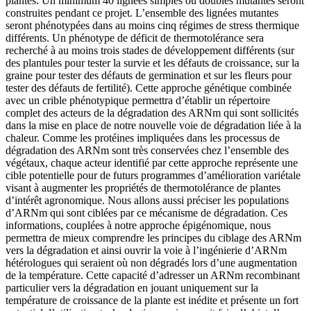
plantes. Un minimum 40 lignées simples ou doubles mutantes seront
construites pendant ce projet. L’ensemble des lignées mutantes
seront phénotypées dans au moins cinq régimes de stress thermique
différents. Un phénotype de déficit de thermotolérance sera
recherché à au moins trois stades de développement différents (sur
des plantules pour tester la survie et les défauts de croissance, sur la
graine pour tester des défauts de germination et sur les fleurs pour
tester des défauts de fertilité). Cette approche génétique combinée
avec un crible phénotypique permettra d’établir un répertoire
complet des acteurs de la dégradation des ARNm qui sont sollicités
dans la mise en place de notre nouvelle voie de dégradation liée à la
chaleur. Comme les protéines impliquées dans les processus de
dégradation des ARNm sont très conservées chez l’ensemble des
végétaux, chaque acteur identifié par cette approche représente une
cible potentielle pour de futurs programmes d’amélioration variétale
visant à augmenter les propriétés de thermotolérance de plantes
d’intérêt agronomique. Nous allons aussi préciser les populations
d’ARNm qui sont ciblées par ce mécanisme de dégradation. Ces
informations, couplées à notre approche épigénomique, nous
permettra de mieux comprendre les principes du ciblage des ARNm
vers la dégradation et ainsi ouvrir la voie à l’ingénierie d’ARNm
hétérologues qui seraient où non dégradés lors d’une augmentation
de la température. Cette capacité d’adresser un ARNm recombinant
particulier vers la dégradation en jouant uniquement sur la
température de croissance de la plante est inédite et présente un fort