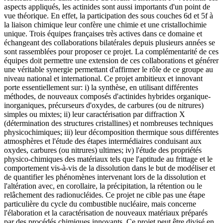
aspects appliqués, les actinides sont aussi importants d'un point de
vue théorique. En effet, la participation des sous couches 6d et 5f à
la liaison chimique leur confère une chimie et une cristallochimie
unique. Trois équipes françaises très actives dans ce domaine et
échangeant des collaborations bilatérales depuis plusieurs années se
sont rassemblées pour proposer ce projet. La complémentarité de ces
équipes doit permettre une extension de ces collaborations et générer
une véritable synergie permettant d'affirmer le rôle de ce groupe au
niveau national et international. Ce projet ambitieux et innovant
porte essentiellement sur: i) la synthèse, en utilisant différentes
méthodes, de nouveaux composés d'actinides hybrides organique-
inorganiques, précurseurs d'oxydes, de carbures (ou de nitrures)
simples ou mixtes; ii) leur caractérisation par diffraction X
(détermination des structures cristallines) et nombreuses techniques
physicochimiques; iii) leur décomposition thermique sous différentes
atmosphères et l'étude des étapes intermédiaires conduisant aux
oxydes, carbures (ou nitrures) ultimes; iv) l'étude des propriétés
physico-chimiques des matériaux tels que l'aptitude au frittage et le
comportement vis-à-vis de la dissolution dans le but de modéliser et
de quantifier les phénomènes intervenant lors de la dissolution et
l'altération avec, en corollaire, la précipitation, la rétention ou le
relâchement des radionucléides. Ce projet ne cible pas une étape
particulière du cycle du combustible nucléaire, mais concerne
l'élaboration et la caractérisation de nouveaux matériaux préparés
par des procédés chimiques innovants. Ce projet peut être divisé en