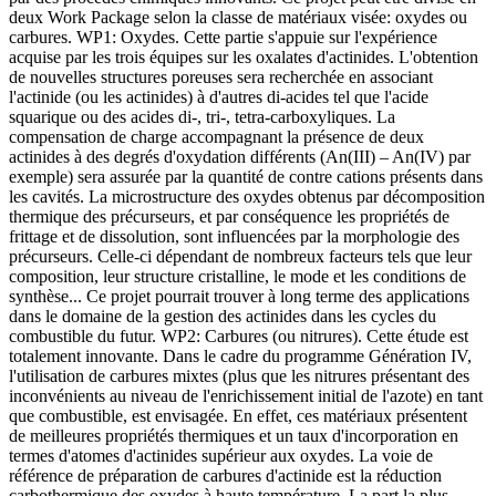
deux Work Package selon la classe de matériaux visée: oxydes ou
carbures. WP1: Oxydes. Cette partie s'appuie sur l'expérience
acquise par les trois équipes sur les oxalates d'actinides. L'obtention
de nouvelles structures poreuses sera recherchée en associant
l'actinide (ou les actinides) à d'autres di-acides tel que l'acide
squarique ou des acides di-, tri-, tetra-carboxyliques. La
compensation de charge accompagnant la présence de deux
actinides à des degrés d'oxydation différents (An(III) – An(IV) par
exemple) sera assurée par la quantité de contre cations présents dans
les cavités. La microstructure des oxydes obtenus par décomposition
thermique des précurseurs, et par conséquence les propriétés de
frittage et de dissolution, sont influencées par la morphologie des
précurseurs. Celle-ci dépendant de nombreux facteurs tels que leur
composition, leur structure cristalline, le mode et les conditions de
synthèse... Ce projet pourrait trouver à long terme des applications
dans le domaine de la gestion des actinides dans les cycles du
combustible du futur. WP2: Carbures (ou nitrures). Cette étude est
totalement innovante. Dans le cadre du programme Génération IV,
l'utilisation de carbures mixtes (plus que les nitrures présentant des
inconvénients au niveau de l'enrichissement initial de l'azote) en tant
que combustible, est envisagée. En effet, ces matériaux présentent
de meilleures propriétés thermiques et un taux d'incorporation en
termes d'atomes d'actinides supérieur aux oxydes. La voie de
référence de préparation de carbures d'actinide est la réduction
carbothermique des oxydes à haute température. La part la plus