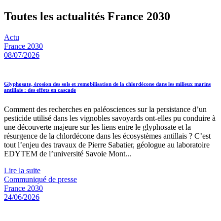
Toutes les actualités France 2030
Actu
France 2030
08/07/2026
Glyphosate, érosion des sols et remobilisation de la chlordécone dans les milieux marins
antillais : des effets en cascade
Comment des recherches en paléosciences sur la persistance d’un
pesticide utilisé dans les vignobles savoyards ont-elles pu conduire à
une découverte majeure sur les liens entre le glyphosate et la
résurgence de la chlordécone dans les écosystèmes antillais ? C’est
tout l’enjeu des travaux de Pierre Sabatier, géologue au laboratoire
EDYTEM de l’université Savoie Mont...
Lire la suite
Communiqué de presse
France 2030
24/06/2026