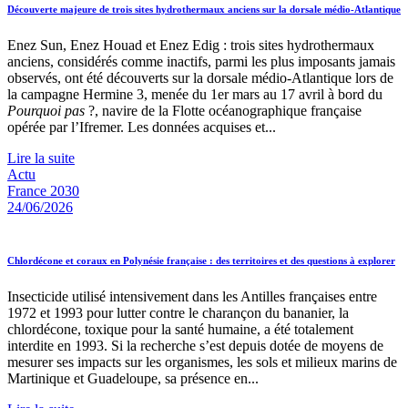
Découverte majeure de trois sites hydrothermaux anciens sur la dorsale médio-Atlantique
Enez Sun, Enez Houad et Enez Edig : trois sites hydrothermaux
anciens, considérés comme inactifs, parmi les plus imposants jamais
observés, ont été découverts sur la dorsale médio-Atlantique lors de
la campagne Hermine 3, menée du 1er mars au 17 avril à bord du
Pourquoi pas
?, navire de la Flotte océanographique française
opérée par l’Ifremer. Les données acquises et...
Lire la suite
Actu
France 2030
24/06/2026
Chlordécone et coraux en Polynésie française : des territoires et des questions à explorer
Insecticide utilisé intensivement dans les Antilles françaises entre
1972 et 1993 pour lutter contre le charançon du bananier, la
chlordécone, toxique pour la santé humaine, a été totalement
interdite en 1993. Si la recherche s’est depuis dotée de moyens de
mesurer ses impacts sur les organismes, les sols et milieux marins de
Martinique et Guadeloupe, sa présence en...